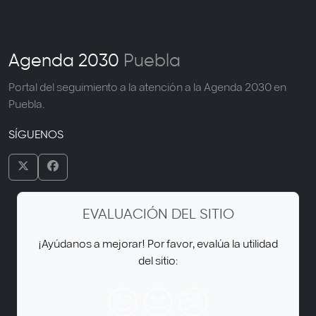
Agenda 2030
Puebla
Portal del seguimiento a la atención a la Agenda 2030 en
Puebla.
SÍGUENOS
EVALUACIÓN DEL SITIO
¡Ayúdanos a mejorar! Por favor, evalúa la utilidad
del sitio:
😊
😐
😞