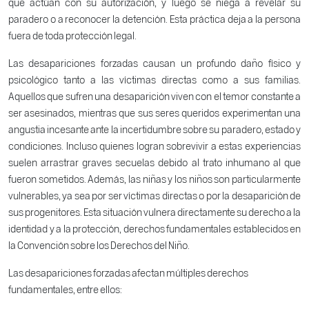
que actúan con su autorización, y luego se niega a revelar su
paradero o a reconocer la detención. Esta práctica deja a la persona
fuera de toda protección legal.
Las desapariciones forzadas causan un profundo daño físico y
psicológico tanto a las víctimas directas como a sus familias.
Aquellos que sufren una desaparición viven con el temor constante a
ser asesinados, mientras que sus seres queridos experimentan una
angustia incesante ante la incertidumbre sobre su paradero, estado y
condiciones. Incluso quienes logran sobrevivir a estas experiencias
suelen arrastrar graves secuelas debido al trato inhumano al que
fueron sometidos. Además, las niñas y los niños son particularmente
vulnerables, ya sea por ser víctimas directas o por la desaparición de
sus progenitores. Esta situación vulnera directamente su derecho a la
identidad y a la protección, derechos fundamentales establecidos en
la Convención sobre los Derechos del Niño.
Las desapariciones forzadas afectan múltiples derechos
fundamentales, entre ellos: