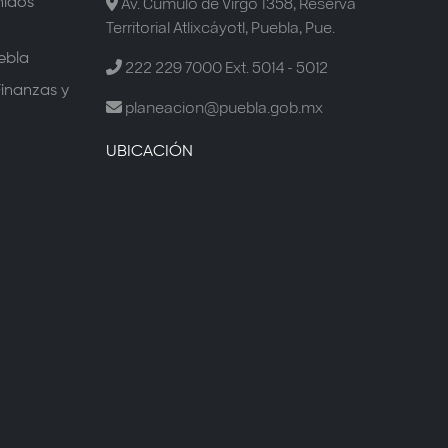
Av. Cúmulo de Virgo 1358, Reserva
nidos
Territorial Atlixcáyotl, Puebla, Pue.
ebla
222 229 7000 Ext. 5014 - 5012
Finanzas y
planeacion@puebla.gob.mx
UBICACIÓN