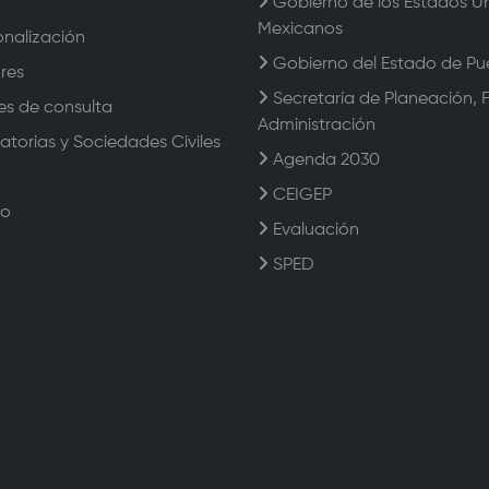
Gobierno de los Estados U
Mexicanos
onalización
Gobierno del Estado de Pu
res
Secretaría de Planeación, 
es de consulta
Administración
torias y Sociedades Civiles
Agenda 2030
CEIGEP
to
Evaluación
SPED