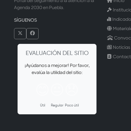
Portal del seguimiento a la atención a la
Inicio
Agenda 2030 en Puebla.
Instituci
Indicado
SÍGUENOS
Material
Convoca
Noticias
EVALUACIÓN DEL SITIO
Contac
¡Ayúdanos a mejorar! Por favor,
evalúa la utilidad del sitio:
😊
😐
😞
Útil
Regular
Poco útil